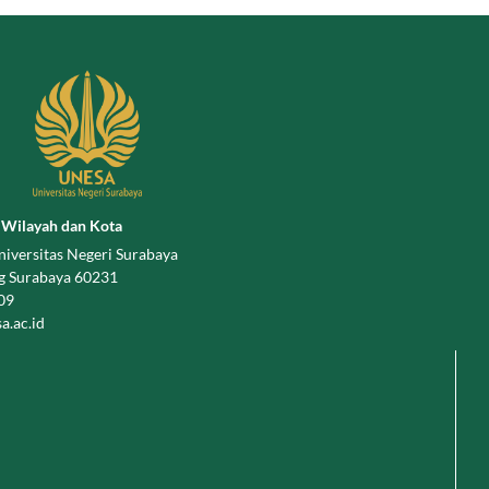
 Wilayah dan Kota
niversitas Negeri Surabaya
g Surabaya 60231
009
.ac.id