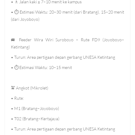
•
🚶
Jalan kaki ± 7–10 menit ke kampus
•
⏱
Estimasi Waktu: 20–30 menit (dari Bratang), 15–20 menit
(dari Joyoboyo)
🚐
Feeder Wira Wiri Suroboyo – Rute FD9 (Joyoboyo–
Ketintang)
• Turun: Area pertigaan depan gerbang UNESA Ketintang
•
⏱
Estimasi Waktu: 10–15 menit
🚖
Angkot (Mikrolet)
• Rute:
• M1 (Bratang–Joyoboyo)
• T02 (Bratang–Kertajaya)
• Turun: Area pertigaan depan gerbang UNESA Ketintang