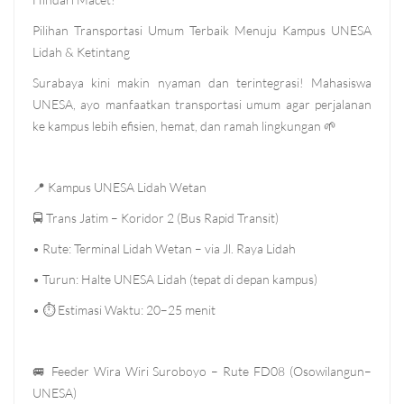
Pilihan Transportasi Umum Terbaik Menuju Kampus UNESA
Lidah & Ketintang
Surabaya kini makin nyaman dan terintegrasi! Mahasiswa
UNESA, ayo manfaatkan transportasi umum agar perjalanan
ke kampus lebih efisien, hemat, dan ramah lingkungan
🌱
📍
Kampus UNESA Lidah Wetan
🚍
Trans Jatim – Koridor 2 (Bus Rapid Transit)
• Rute: Terminal Lidah Wetan – via Jl. Raya Lidah
• Turun: Halte UNESA Lidah (tepat di depan kampus)
•
⏱
Estimasi Waktu: 20–25 menit
🚐
Feeder Wira Wiri Suroboyo – Rute FD08 (Osowilangun–
UNESA)