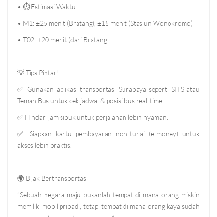
•
⏱
Estimasi Waktu:
• M1: ±25 menit (Bratang), ±15 menit (Stasiun Wonokromo)
• T02: ±20 menit (dari Bratang)
💡
Tips Pintar!
✅
Gunakan aplikasi transportasi Surabaya seperti SITS atau
Teman Bus untuk cek jadwal & posisi bus real-time.
✅
Hindari jam sibuk untuk perjalanan lebih nyaman.
✅
Siapkan kartu pembayaran non-tunai (e-money) untuk
akses lebih praktis.
🌍
Bijak Bertransportasi
“Sebuah negara maju bukanlah tempat di mana orang miskin
memiliki mobil pribadi, tetapi tempat di mana orang kaya sudah