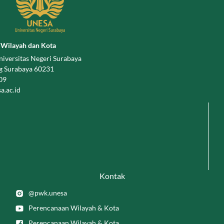
 Wilayah dan Kota
niversitas Negeri Surabaya
g Surabaya 60231
009
.ac.id
Kontak
@pwk.unesa
Perencanaan Wilayah & Kota
Perencanaan Wilayah & Kota